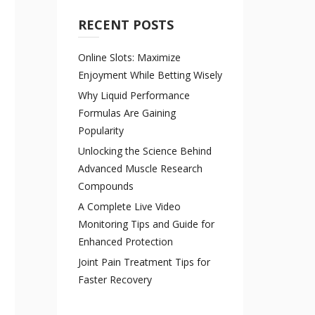
RECENT POSTS
Online Slots: Maximize
Enjoyment While Betting Wisely
Why Liquid Performance
Formulas Are Gaining
Popularity
Unlocking the Science Behind
Advanced Muscle Research
Compounds
A Complete Live Video
Monitoring Tips and Guide for
Enhanced Protection
Joint Pain Treatment Tips for
Faster Recovery