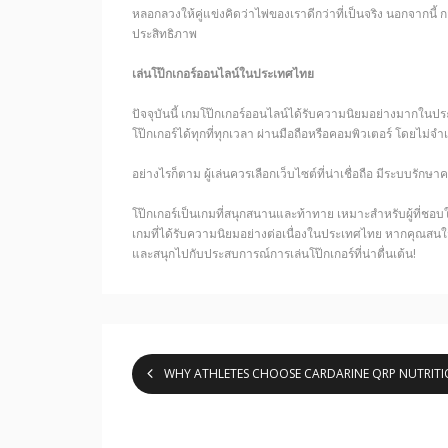
หลอกลวงให้คู่แข่งคิดว่าไพ่ของเราดีกว่าที่เป็นจริง นอกจากนี้ 
ประสิทธิภาพ
เล่นโป๊กเกอร์ออนไลน์ในประเทศไทย
ปัจจุบันนี้ เกมโป๊กเกอร์ออนไลน์ได้รับความนิยมอย่างมากในปร
โป๊กเกอร์ได้ทุกที่ทุกเวลา ผ่านมือถือหรือคอมพิวเตอร์ โดยไม่จ
อย่างไรก็ตาม ผู้เล่นควรเลือกเว็บไซต์ที่น่าเชื่อถือ มีระบบรัก
โป๊กเกอร์เป็นเกมที่สนุกสนานและท้าทาย เหมาะสำหรับผู้ที่ชอบ
เกมที่ได้รับความนิยมอย่างต่อเนื่องในประเทศไทย หากคุณสนใจ
และสนุกไปกับประสบการณ์การเล่นโป๊กเกอร์ที่น่าตื่นเต้น!
WHY ATHLETES CHOOSE CARDARINE QRP NUTRITI